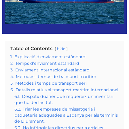
Table of Contents
hide
1.
Explicació d’enviament estàndard
2.
Temps d’enviament estàndard
3.
Enviament internacional estàndard
4.
Mètodes i temps de transport marítim
5.
Mètodes i temps de transport aeri
6.
Detalls relatius al transport marítim internacional
6.1.
Despatx duaner que requereix un inventari
que ho declari tot.
6.2.
Triar les empreses de missatgeria i
paqueteria adequades a Espanya per als terminis
de Lliurament.
6.3.
No infringir les directrius per a articles