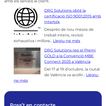
amb els serveis al client.
DRG Solutions obté la
certificació ISO 9001:2015 amb
Intertek
Després de nou mesos de
treball intens, revisió
:
exhaustiva i millora…
Llegiu-ne més
D
DRG Solutions rep el Premi
R
GOLD a la Convenció MBE
G
Connect 2025 a València
S
o
Del 17 al 19 d’octubre, la ciutat
l
de València va acollir…
Llegiu-
:
u
ne més
D
t
R
i
G
o
S
n
Posa’t en contacte