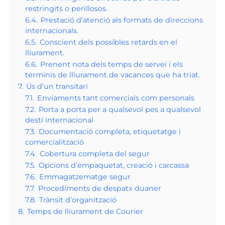
restringits o perillosos.
6.4.
Prestació d’atenció als formats de direccions
internacionals.
6.5.
Conscient dels possibles retards en el
lliurament.
6.6.
Prenent nota dels temps de servei i els
terminis de lliurament de vacances que ha triat.
7.
Ús d’un transitari
7.1.
Enviaments tant comercials com personals
7.2.
Porta a porta per a qualsevol pes a qualsevol
destí internacional
7.3.
Documentació completa, etiquetatge i
comercialització
7.4.
Cobertura completa del segur
7.5.
Opcions d’empaquetat, creació i carcassa
7.6.
Emmagatzematge segur
7.7.
Procediments de despatx duaner
7.8.
Trànsit d’organització
8.
Temps de lliurament de Courier