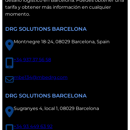
desafío logístico en Barcelona. Puedes obtener una
a
tarifa y obtener más información en cualquier
momento.
DRG SOLUTIONS BARCELONA
Montnegre 18-24, 08029 Barcelona, Spain
+34 937 37 56 58
mbe134@mbedrg.com
DRG SOLUTIONS BARCELONA
Sugranyes 4, local 1, 08029 Barcelona
+34 93 449 63 92