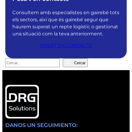
o
s
l
o
Consultem amb especialistes en gairebé tots
u
b
els sectors, així que és gairebé segur que
t
t
haurem superat un repte logístic o gestionat
i
é
una situació com la teva anteriorment.
o
l
POSA’T EN CONTACTE
n
a
s
c
r
e
C
Cercar
e
r
e
p
t
r
e
i
c
l
f
a
P
i
r
r
c
e
a
m
c
i
i
DANOS UN SEGUIMIENTO:
G
ó