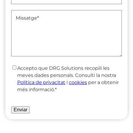
Missatge
*
Accepto que DRG Solutions recopili les
C
meves dades personals. Consulti la nostra
o
Política de privacitat
i
cookies
per a obtenir
n
més informació.
*
s
e
C
n
A
t
P
*
T