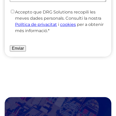
Accepto que DRG Solutions recopili les
C
meves dades personals. Consulti la nostra
o
Política de privacitat
i
cookies
per a obtenir
n
més informació.
*
s
e
C
n
A
t
P
*
T
C
H
A