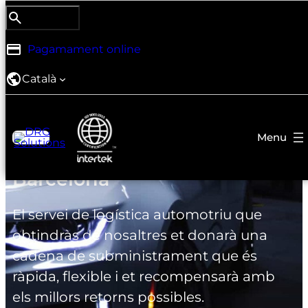
Search
Cerca DRG
Pagamament online
Català
Millora la teva consultoria i
logística automotriu a
Barcelona
El servei de logística automotriu que
obtindràs de nosaltres et donarà una
cadena de subministrament que és
ràpida, flexible i et recompensarà amb
els millors retorns possibles.