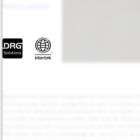
Posa’t en contacte
Perquè enviar paquets mitjançant la nostra empresa 
internacionals, sempre assegurant-se que està obtenint 
en el trànsit dels seus articles perquè hem comparat i
cura totes les opcions per a vostè, està molt bé. Però, q
necessita que el seu enviament o els articles individu
part arribin amb el seu embalatge de marca o que se li