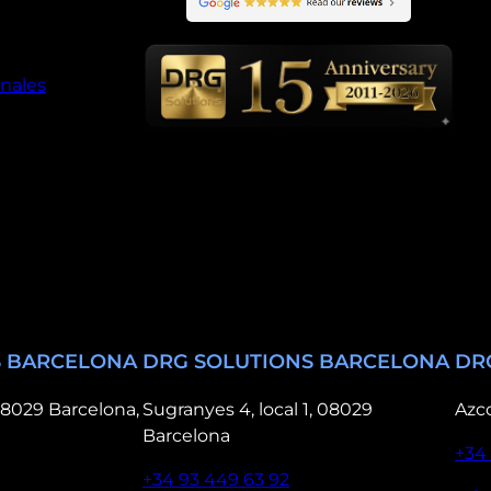
onales
S BARCELONA
DRG SOLUTIONS BARCELONA
DR
8029 Barcelona,
Sugranyes 4, local 1, 08029
Azc
Barcelona
+34 
+34 93 449 63 92