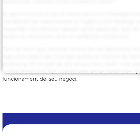
sobreviuran intactes durant qualsevol trànsit?
És aquí on entra en joc la nostra opció d’embalatge inte
Completat per especialistes en logística d’embalatge 
materials més efectius, aquest servei garanteix que els 
arribin on necessiten anar en perfectes condicions.
Tant se val el que necessiti enviar des de Barcelona, l
sigui prou segur per manejar qualsevol manera de tran
problema. Tot és part de la manera com creem una ca
subministrament àgil i coordinada sense problemes que
funcionament del seu negoci.