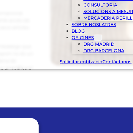
CONSULTORIA
SOLUCIONS A MESU
rnacional.
MERCADERIA PERIL
amb accés als
SOBRE NOSLATRES
seus articles
BLOG
OFICINES
DRG MADRID
’embalatge que
DRG BARCELONA
sport no és un
dena de
Sollicitar cotitzacio
Contáctanos
 simplifica el