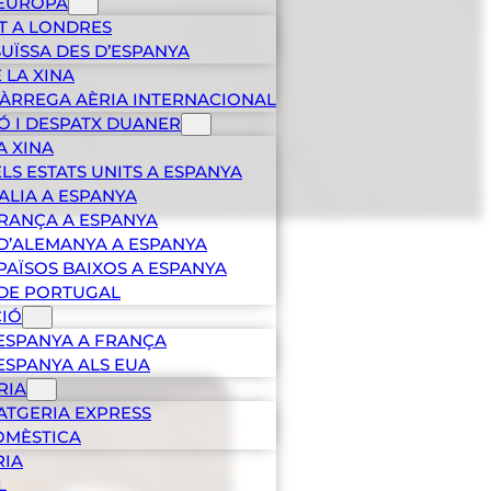
 EUROPA
T A LONDRES
SUÏSSA DES D’ESPANYA
 LA XINA
CÀRREGA AÈRIA INTERNACIONAL
Ó I DESPATX DUANER
A XINA
LS ESTATS UNITS A ESPANYA
TALIA A ESPANYA
RANÇA A ESPANYA
D’ALEMANYA A ESPANYA
PAÏSOS BAIXOS A ESPANYA
 DE PORTUGAL
CIÓ
ESPANYA A FRANÇA
ESPANYA ALS EUA
RIA
SATGERIA EXPRESS
OMÈSTICA
RIA
L