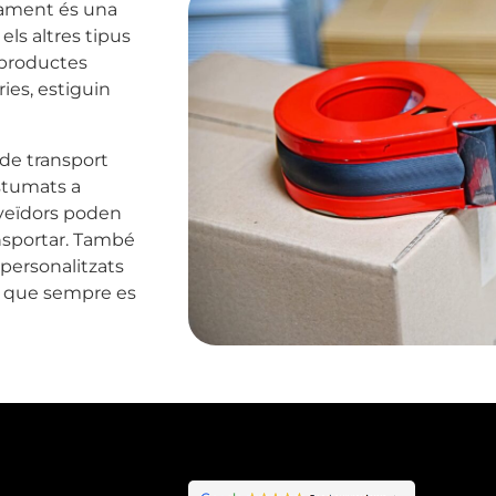
tament és una
ls altres tipus
 productes
ies, estiguin
de transport
stumats a
oveïdors poden
ansportar. També
ersonalitzats
nt que sempre es