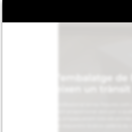
Solucions d’embalatge de
que garanteixen un trànsit
Incloeu un embalatge professional sense fissures com a
processos logístics. Podem proporcionar això per a qu
envieu des de Barcelona, empaquetant tots els articles
qualsevol destinació que requereixi la seva cadena de