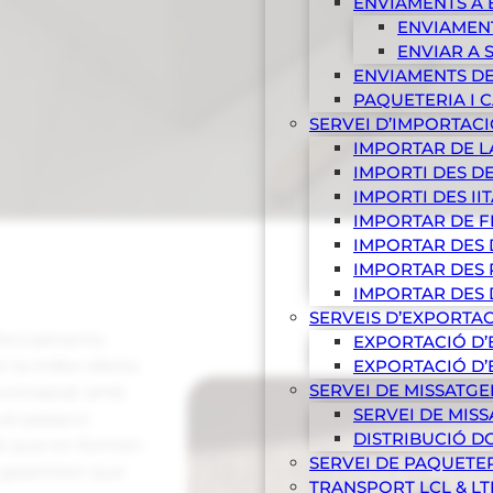
ENVIAMENTS A
ENVIAMEN
ENVIAR A 
ENVIAMENTS DE
PAQUETERIA I 
SERVEI D’IMPORTACI
IMPORTAR DE L
IMPORTI DES DE
IMPORTI DES II
IMPORTAR DE F
IMPORTAR DES 
IMPORTAR DES 
IMPORTAR DES
SERVEIS D’EXPORTA
d’enviaments
EXPORTACIÓ D’
la millor oferta
EXPORTACIÓ D’
SERVEI DE MISSATGE
 contrastat amb
SERVEI DE MIS
uè passa si
DISTRIBUCIÓ D
als que en formen
SERVEI DE PAQUETE
 garanteixi que
TRANSPORT LCL & LT