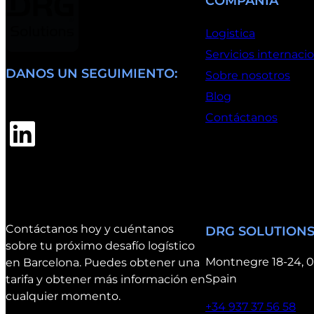
COMPAÑÍA
Logistica
Servicios internaci
DANOS UN SEGUIMIENTO:
Sobre nosotros
Blog
Contáctanos
LinkedIn
Contáctanos hoy y cuéntanos
DRG SOLUTION
sobre tu próximo desafío logístico
Montnegre 18-24, 0
en Barcelona. Puedes obtener una
Spain
tarifa y obtener más información en
cualquier momento.
+34 937 37 56 58