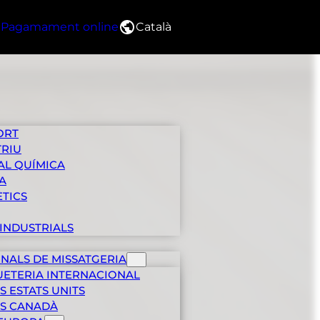
Pagamament online
Català
ORT
TRIU
AL QUÍMICA
A
ÈTICS
INDUSTRIALS
ONALS DE MISSATGERIA
UETERIA INTERNACIONAL
S ESTATS UNITS
LS CANADÀ