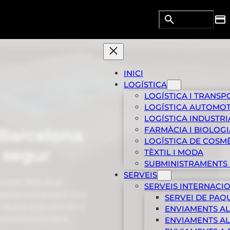
Search
Cerca DRG
INICI
LOGÍSTICA
LOGÍSTICA I TRANSP
LOGÍSTICA AUTOMO
LOGÍSTICA INDUSTRI
FARMÀCIA I BIOLOGI
 Barcelona
LOGÍSTICA DE COSM
 segur
TÈXTIL I MODA
SUBMINISTRAMENTS 
SERVEIS
 part dels seus
SERVEIS INTERNACI
alsevol enviament que
SERVEI DE PAQ
 abans que s’enviïn a
ENVIAMENTS AL
 subministrament.
ENVIAMENTS A