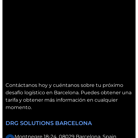
o
t
n
e
n
r
e
t
c
e
t
k
2
0
2
5
a
V
Contáctanos hoy y cuéntanos sobre tu próximo
a
desafío logístico en Barcelona. Puedes obtener una
l
tarifa y obtener más información en cualquier
è
momento.
n
c
DRG SOLUTIONS BARCELONA
i
a
Montnegre 18-24, 08029 Barcelona, Spain