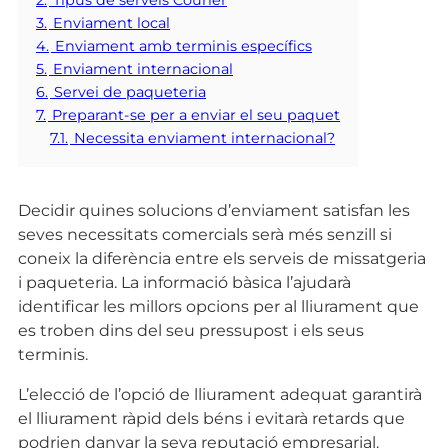
2.
Tipus de serveis Courier
3.
Enviament local
4.
Enviament amb terminis específics
5.
Enviament internacional
6.
Servei de paqueteria
7.
Preparant-se per a enviar el seu paquet
7.1.
Necessita enviament internacional?
Decidir quines solucions d’enviament satisfan les
seves necessitats comercials serà més senzill si
coneix la diferència entre els serveis de missatgeria
i paqueteria. La informació bàsica l’ajudarà
identificar les millors opcions per al lliurament que
es troben dins del seu pressupost i els seus
terminis.
L’elecció de l’opció de lliurament adequat garantirà
el lliurament ràpid dels béns i evitarà retards que
podrien danyar la seva reputació empresarial.