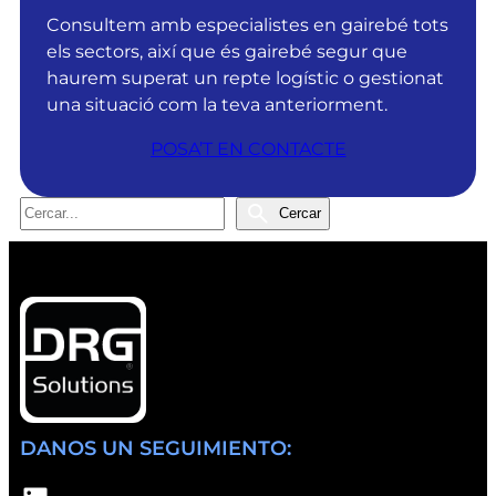
l
n
Consultem amb especialistes en gairebé tots
u
s
els sectors, així que és gairebé segur que
t
o
haurem superat un repte logístic o gestionat
i
b
una situació com la teva anteriorment.
o
t
POSA’T EN CONTACTE
n
é
s
l
r
a
C
Cercar
e
c
e
p
e
r
e
r
c
l
t
a
P
i
r
r
f
e
i
m
c
i
a
DANOS UN SEGUIMIENTO:
G
c
O
i