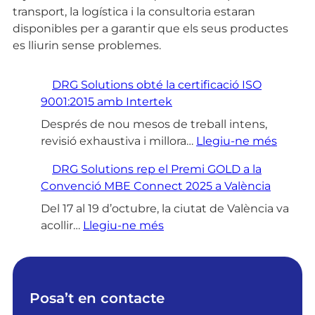
transport, la logística i la consultoria estaran
disponibles per a garantir que els seus productes
es lliurin sense problemes.
DRG Solutions obté la certificació ISO
9001:2015 amb Intertek
Després de nou mesos de treball intens,
:
revisió exhaustiva i millora…
Llegiu-ne més
D
DRG Solutions rep el Premi GOLD a la
R
Convenció MBE Connect 2025 a València
G
S
Del 17 al 19 d’octubre, la ciutat de València va
:
o
acollir…
Llegiu-ne més
D
l
R
u
G
t
S
i
Posa’t en contacte
o
o