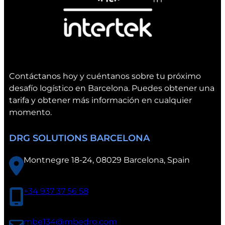
V
a
l
è
n
c
Contáctanos hoy y cuéntanos sobre tu próximo
i
desafío logístico en Barcelona. Puedes obtener una
a
tarifa y obtener más información en cualquier
momento.
DRG SOLUTIONS BARCELONA
Montnegre 18-24, 08029 Barcelona, Spain
+34 937 37 56 58
mbe134@mbedrg.com