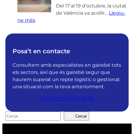
o
Del 17 al 19 d’octubre, la ciutat
l
de València va acollir…
Llegiu-
:
u
ne més
D
t
R
i
G
o
S
n
Posa’t en contacte
o
s
l
o
Consultem amb especialistes en gairebé tots
u
b
els sectors, així que és gairebé segur que
t
t
haurem superat un repte logístic o gestionat
i
é
una situació com la teva anteriorment.
o
l
POSA’T EN CONTACTE
n
a
s
c
r
e
C
Cercar
e
r
e
p
t
r