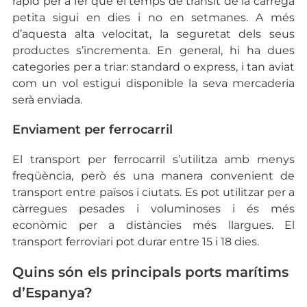
ràpid per a fer que el temps de trànsit de la càrrega
petita sigui en dies i no en setmanes. A més
d’aquesta alta velocitat, la seguretat dels seus
productes s’incrementa. En general, hi ha dues
categories per a triar: standard o express, i tan aviat
com un vol estigui disponible la seva mercaderia
serà enviada.
Enviament per ferrocarril
El transport per ferrocarril s’utilitza amb menys
freqüència, però és una manera convenient de
transport entre països i ciutats. Es pot utilitzar per a
càrregues pesades i voluminoses i és més
econòmic per a distàncies més llargues. El
transport ferroviari pot durar entre 15 i 18 dies.
Quins són els principals ports marítims
d’Espanya?