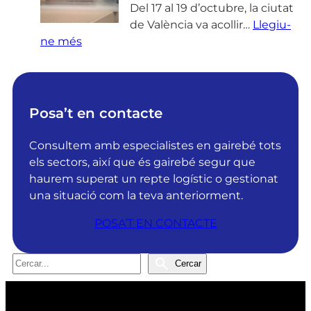
o
Del 17 al 19 d’octubre, la ciutat
l
de València va acollir…
Llegiu-
:
u
ne més
D
t
R
i
G
o
S
n
Posa’t en contacte
o
s
l
o
Consultem amb especialistes en gairebé tots
u
b
els sectors, així que és gairebé segur que
t
t
haurem superat un repte logístic o gestionat
i
é
una situació com la teva anteriorment.
o
l
POSA’T EN CONTACTE
n
a
s
c
r
e
C
Cercar
e
r
e
p
t
r
e
i
c