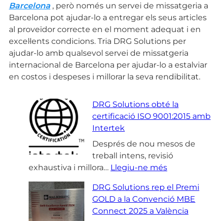
Barcelona
, però només un servei de missatgeria a
Barcelona pot ajudar-lo a entregar els seus articles
al proveïdor correcte en el moment adequat i en
excel·lents condicions. Tria DRG Solutions per
ajudar-lo amb qualsevol servei de missatgeria
internacional de Barcelona per ajudar-lo a estalviar
en costos i despeses i millorar la seva rendibilitat.
DRG Solutions obté la
certificació ISO 9001:2015 amb
Intertek
Després de nou mesos de
treball intens, revisió
:
exhaustiva i millora…
Llegiu-ne més
D
DRG Solutions rep el Premi
R
GOLD a la Convenció MBE
G
Connect 2025 a València
S