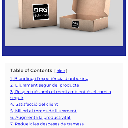
Table of Contents
hide
1.
Branding i l’experiència d’unboxing
2.
Lliurament segur del producte
3.
Respectuós amb el medi ambient és el camí a
seguir
4.
Satisfacció del client
5.
Millori el temps de lliurament
6.
Augmenta la productivitat
7.
Redueix les despeses de tramesa