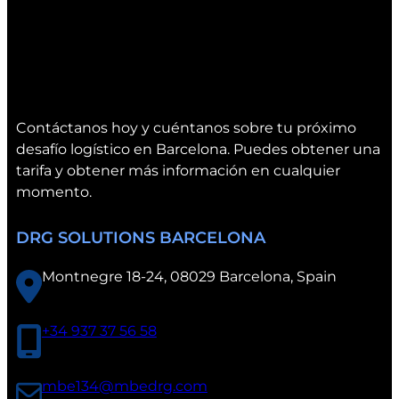
V
a
l
è
n
c
Contáctanos hoy y cuéntanos sobre tu próximo
i
desafío logístico en Barcelona. Puedes obtener una
a
tarifa y obtener más información en cualquier
momento.
DRG SOLUTIONS BARCELONA
Montnegre 18-24, 08029 Barcelona, Spain
+34 937 37 56 58
mbe134@mbedrg.com