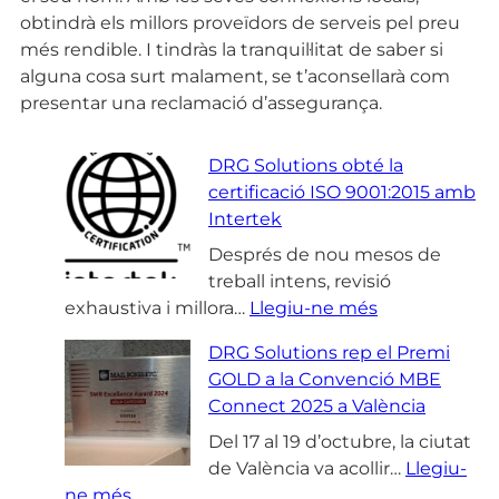
obtindrà els millors proveïdors de serveis pel preu
més rendible. I tindràs la tranquil·litat de saber si
alguna cosa surt malament, se t’aconsellarà com
presentar una reclamació d’assegurança.
DRG Solutions obté la
certificació ISO 9001:2015 amb
Intertek
Després de nou mesos de
treball intens, revisió
:
exhaustiva i millora…
Llegiu-ne més
D
DRG Solutions rep el Premi
R
GOLD a la Convenció MBE
G
Connect 2025 a València
S
o
Del 17 al 19 d’octubre, la ciutat
l
de València va acollir…
Llegiu-
:
u
ne més