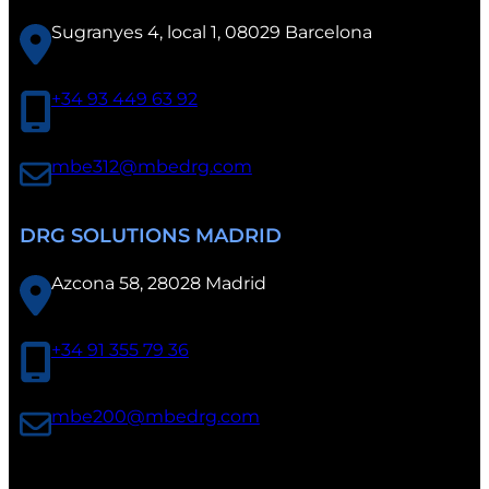
Sugranyes 4, local 1, 08029 Barcelona
+34 93 449 63 92
mbe312@mbedrg.com
DRG SOLUTIONS MADRID
Azcona 58, 28028 Madrid
+34 91 355 79 36
mbe200@mbedrg.com