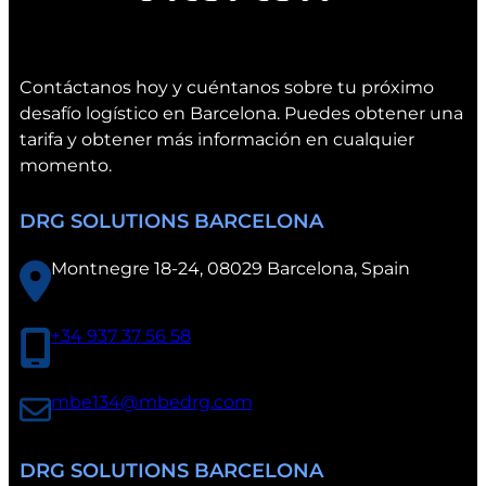
è
n
c
Contáctanos hoy y cuéntanos sobre tu próximo
i
desafío logístico en Barcelona. Puedes obtener una
a
tarifa y obtener más información en cualquier
momento.
DRG SOLUTIONS BARCELONA
Montnegre 18-24, 08029 Barcelona, Spain
+34 937 37 56 58
mbe134@mbedrg.com
DRG SOLUTIONS BARCELONA