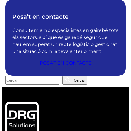
R
i
G
o
S
n
Posa’t en contacte
o
s
l
o
Consultem amb especialistes en gairebé tots
u
b
els sectors, així que és gairebé segur que
t
t
haurem superat un repte logístic o gestionat
i
é
una situació com la teva anteriorment.
o
l
POSA’T EN CONTACTE
n
a
s
c
r
e
C
Cercar
e
r
e
p
t
r
e
i
c
l
f
a
P
i
r
r
c
e
a