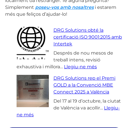
localment oa l’estranger. Té alguna pregunta?
Simplement
poseu-vos amb nosaltres
i estarem
més que feliços d’ajudar-lo!
DRG Solutions obté la
certificació ISO 9001:2015 amb
Intertek
Després de nou mesos de
treball intens, revisió
:
exhaustiva i millora…
Llegiu-ne més
D
DRG Solutions rep el Premi
R
GOLD a la Convenció MBE
G
Connect 2025 a València
S
o
Del 17 al 19 d’octubre, la ciutat
l
de València va acollir…
Llegiu-
:
u
ne més
D
t