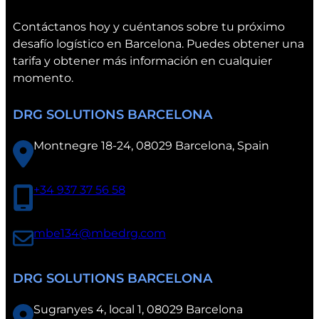
n
c
Contáctanos hoy y cuéntanos sobre tu próximo
i
desafío logístico en Barcelona. Puedes obtener una
a
tarifa y obtener más información en cualquier
momento.
DRG SOLUTIONS BARCELONA
Montnegre 18-24, 08029 Barcelona, Spain
+34 937 37 56 58
mbe134@mbedrg.com
DRG SOLUTIONS BARCELONA
Sugranyes 4, local 1, 08029 Barcelona