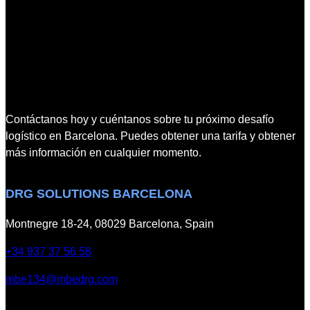
ó
a
M
m
B
b
E
I
C
n
o
t
n
e
Contáctanos hoy y cuéntanos sobre tu próximo desafío
n
r
logístico en Barcelona. Puedes obtener una tarifa y obtener
e
t
más información en cualquier momento.
c
e
t
k
DRG SOLUTIONS BARCELONA
2
0
Montnegre 18-24, 08029 Barcelona, Spain
2
5
+34 937 37 56 58
a
mbe134@mbedrg.com
V
a