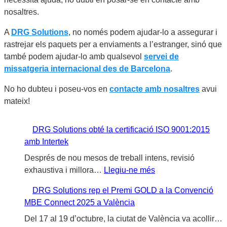
nosaltres.
A
DRG Solutions
, no només podem ajudar-lo a assegurar i
rastrejar els paquets per a enviaments a l’estranger, sinó que
també podem ajudar-lo amb qualsevol
servei de
missatgeria internacional des de Barcelona
.
No ho dubteu i poseu-vos en
contacte amb nosaltres
avui
mateix!
DRG Solutions obté la certificació ISO 9001:2015
amb Intertek
Després de nou mesos de treball intens, revisió
:
exhaustiva i millora…
Llegiu-ne més
D
DRG Solutions rep el Premi GOLD a la Convenció
R
MBE Connect 2025 a València
G
S
Del 17 al 19 d’octubre, la ciutat de València va acollir…