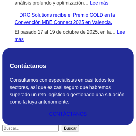
:
análisis profundo y optimización…
Lee más
D
DRG Solutions recibe el Premio GOLD en la
R
Convención MBE Connect 2025 en Valencia.
G
S
El pasado 17 al 19 de octubre de 2025, en la…
Lee
:
o
más
D
l
R
u
G
t
Contáctanos
S
i
o
o
Consultamos con especialistas en casi todos los
l
n
sectores, así que es casi seguro que habremos
u
s
superado un reto logístico o gestionado una situación
t
o
como la tuya anteriormente.
i
b
o
t
CONTÁCTANOS
n
i
s
e
S
Buscar
r
n
e