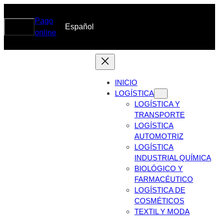
Saltar
al
Pago
Search
Buscar
Español
DRG
contenido
online
INICIO
LOGÍSTICA
LOGÍSTICA Y
TRANSPORTE
LOGÍSTICA
AUTOMOTRIZ
LOGÍSTICA
INDUSTRIAL QUÍMICA
BIOLÓGICO Y
FARMACÉUTICO
LOGÍSTICA DE
COSMÉTICOS
TEXTIL Y MODA