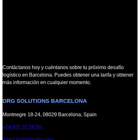
n
O
l
9
a
0
C
0
o
1
n
:
v
2
e
0
n
1
Contáctanos hoy y cuéntanos sobre tu próximo desafío
c
5
logístico en Barcelona. Puedes obtener una tarifa y obtener
i
d
más información en cualquier momento.
ó
e
n
l
M
a
DRG SOLUTIONS BARCELONA
B
m
E
a
Montnegre 18-24, 08029 Barcelona, Spain
C
n
+34 937 37 56 58
o
o
n
d
mbe134@mbedrg.com