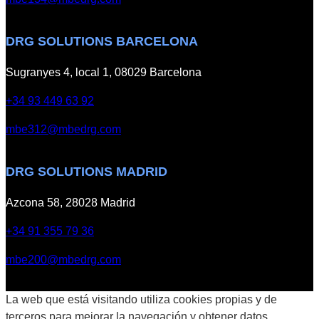
n
e
e
I
c
n
DRG SOLUTIONS BARCELONA
t
t
Sugranyes 4, local 1, 08029 Barcelona
2
e
0
r
+34 93 449 63 92
2
t
5
e
mbe312@mbedrg.com
e
k
n
DRG SOLUTIONS MADRID
V
a
Azcona 58, 28028 Madrid
l
e
+34 91 355 79 36
n
mbe200@mbedrg.com
c
i
a
La web que está visitando utiliza cookies propias y de
.
terceros para mejorar la navegación y obtener datos