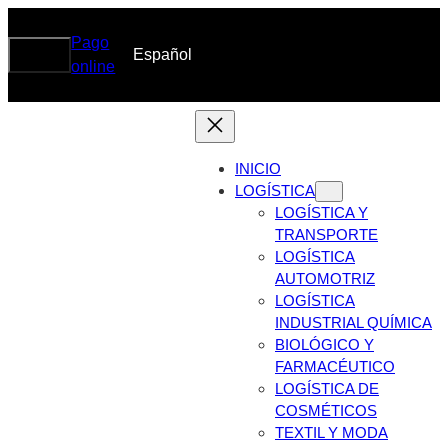
Pago
Search
Buscar
Español
DRG
online
INICIO
LOGÍSTICA
LOGÍSTICA Y
TRANSPORTE
LOGÍSTICA
AUTOMOTRIZ
LOGÍSTICA
INDUSTRIAL QUÍMICA
BIOLÓGICO Y
FARMACÉUTICO
LOGÍSTICA DE
COSMÉTICOS
TEXTIL Y MODA