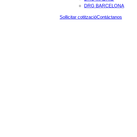
DRG BARCELONA
Sollicitar cotització
Contáctanos
Servicios de importación y
exportación en Barcelona y
en todo el mundo