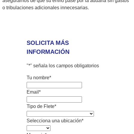
asegurarnos de que su envío pase por la aduana sin gastos
o tribulaciones adicionales innecesarias.
SOLICITA MÁS
INFORMACIÓN
"
*
" señala los campos obligatorios
Tu nombre
*
Email
*
Tipo de Flete
*
Selecciona una ubicación
*