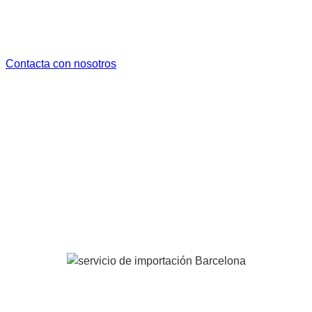
Asegúrate de que tu envío pase por la aduana
sin problemas innecesarios
Contacta con nosotros