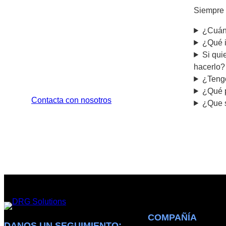
¿Necesitas más
Siempre 
información?
¿Cuánd
¿Qué i
Creemos en el poder de la
Si qui
comunicación sencilla. Comuníquese
hacerlo?
con nosotros para obtener más
¿Tengo
detalles.
¿Qué p
Contacta con nosotros
¿Que s
COMPAÑÍA
DANOS UN SEGUIMIENTO: