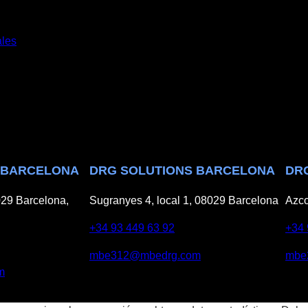
ales
 BARCELONA
DRG SOLUTIONS BARCELONA
DR
29 Barcelona,
Sugranyes 4, local 1, 08029 Barcelona
Azco
+34 93 449 63 92
+34 
mbe312@mbedrg.com
mbe
m