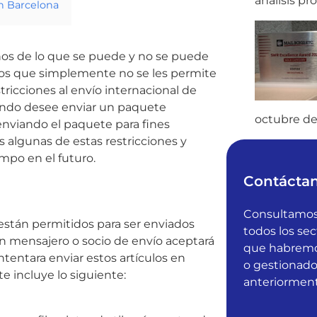
análisis p
en Barcelona
nos de lo que se puede y no se puede
culos que simplemente no se les permite
stricciones al envío internacional de
ando desee enviar un paquete
octubre de
enviando el paquete para fines
 algunas de estas restricciones y
mpo en el futuro.
Contácta
Consultamos 
 están permitidos para ser enviados
todos los sec
n mensajero o socio de envío aceptará
que habremos
 intentara enviar estos artículos en
o gestionado
te incluye lo siguiente:
anteriorment