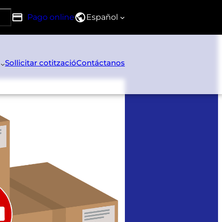
Pago online
Español
RG
Sollicitar cotització
Contáctanos