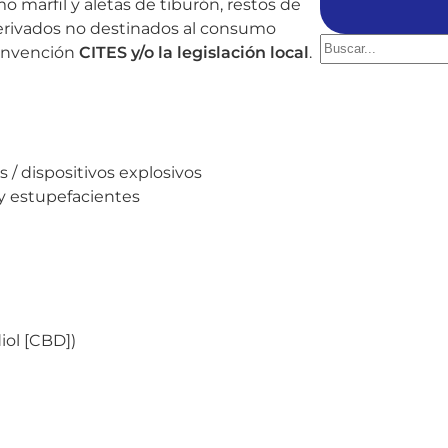
o marfil y aletas de tiburón, restos de
erivados no destinados al consumo
S
Convención
CITES y/o la legislación local
.
e
a
r
c
h
/ dispositivos explosivos
 y estupefacientes
iol [CBD])