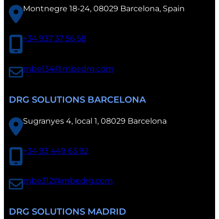
i
Montnegre 18-24, 08029 Barcelona, Spain
a
.
+34 937 37 56 58
mbe134@mbedrg.com
DRG SOLUTIONS BARCELONA
Sugranyes 4, local 1, 08029 Barcelona
+34 93 449 63 92
mbe312@mbedrg.com
DRG SOLUTIONS MADRID