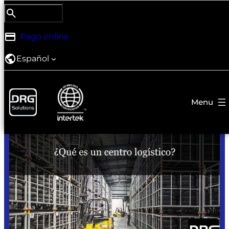
Saltar
Search
Buscar DRG
al
contenido
Pago online
19 de mayo de 2021
Español
¿Qué es un centro logístico?