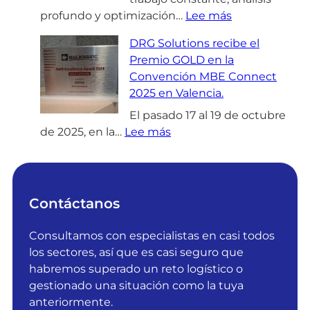
:
profundo y optimización…
Lee más
D
DRG Solutions recibe el
R
Premio GOLD en la
G
Convención MBE Connect
S
2025 en Valencia.
o
l
El pasado 17 al 19 de octubre
:
u
de 2025, en la…
Lee más
D
t
R
i
G
o
S
n
Contáctanos
o
s
l
o
Consultamos con especialistas en casi todos
u
b
los sectores, así que es casi seguro que
t
t
habremos superado un reto logístico o
i
i
gestionado una situación como la tuya
o
e
anteriormente.