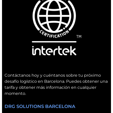
o
e
n
I
n
n
e
t
c
e
t
r
2
t
0
e
2
k
5
e
n
Contáctanos hoy y cuéntanos sobre tu próximo
V
desafío logístico en Barcelona. Puedes obtener una
a
tarifa y obtener más información en cualquier
l
momento.
e
n
DRG SOLUTIONS BARCELONA
c